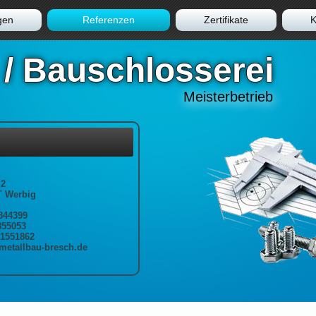
gen
Referenzen
Zertifikate
K
 / Bauschlosserei
Meisterbetrieb
 2
T Werbig
844399
855053
1551862
etallbau-bresch.de