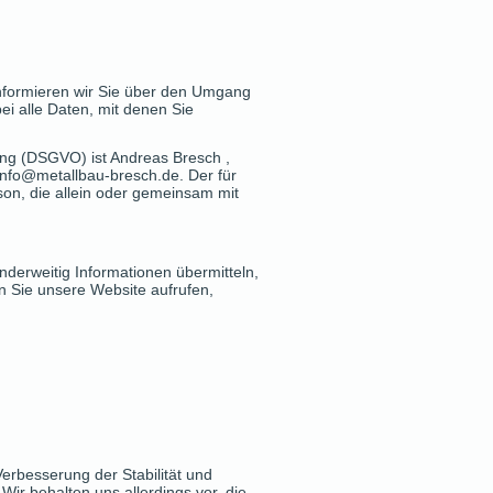
informieren wir Sie über den Umgang
i alle Daten, mit denen Sie
ung (DSGVO) ist Andreas Bresch ,
info@metallbau-bresch.de. Der für
son, die allein oder gemeinsam mit
nderweitig Informationen übermitteln,
nn Sie unsere Website aufrufen,
Verbesserung der Stabilität und
Wir behalten uns allerdings vor, die