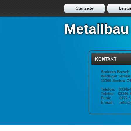
Startseite
Leist
Metallbau
KONTAKT
Andreas Bresch
Werbiger Straße
15306 Seelow O
Telefon: 03346-
Telefax: 03346-
Funk: 0172 / 
E-mail: info@m