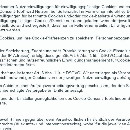
rksamer Nutzereinwilligungen für einwilligungspflichtige Cookies und 
onsent-Tool“ wird Nutzern bei Seitenaufruf in Form einer interaktive 
willigungen für bestimmte Cookies und/oder cookie-basierte Anwendung
willigungspflichtigen Cookies/Dienste nur dann geladen, wenn der jewei
eilt. So wird sichergestellt, dass nur im Falle einer erteilten Einwillig
etzt werden.
e Cookies, um Ihre Cookie-Präferenzen zu speichern. Personenbezogen
er Speicherung, Zuordnung oder Protokollierung von Cookie-Einstellu
r IP-Adresse), erfolgt diese gemäß Art. 6 Abs. 1 lit. f DSGVO auf Bas
zifischen und nutzerfreundlichen Einwilligungsmanagement für Cookie
s Internetauftritts.
eitung ist ferner Art. 6 Abs. 1 lit. c DSGVO. Wir unterliegen als Verant
 nicht notwendiger Cookies von der jeweiligen Nutzereinwilligung abhä
em Anbieter einen Auftragsverarbeitungsvertrag geschlossen, der den S
unberechtigte Weitergabe an Dritte untersagt.
 und den Einstellungsmöglichkeiten des Cookie-Consent-Tools finden Si
ite.
ewährt Ihnen gegenüber dem Verantwortlichen hinsichtlich der Verarb
rechte (Auskunfts- und Interventionsrechte), wobei für die jeweiligen
n wird: