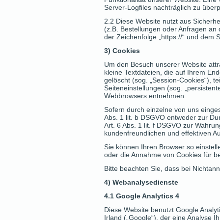
Server-Logfiles nachträglich zu über
2.2 Diese Website nutzt aus Sicherh
(z.B. Bestellungen oder Anfragen an
der Zeichenfolge „https://“ und dem 
3) Cookies
Um den Besuch unserer Website attra
kleine Textdateien, die auf Ihrem E
gelöscht (sog. „Session-Cookies“), t
Seiteneinstellungen (sog. „persisten
Webbrowsers entnehmen.
Sofern durch einzelne von uns einge
Abs. 1 lit. b DSGVO entweder zur Dur
Art. 6 Abs. 1 lit. f DSGVO zur Wahru
kundenfreundlichen und effektiven A
Sie können Ihren Browser so einstel
oder die Annahme von Cookies für be
Bitte beachten Sie, dass bei Nichtan
4) Webanalysedienste
4.1 Google Analytics 4
Diese Website benutzt Google Analyt
Irland („Google“), der eine Analyse 