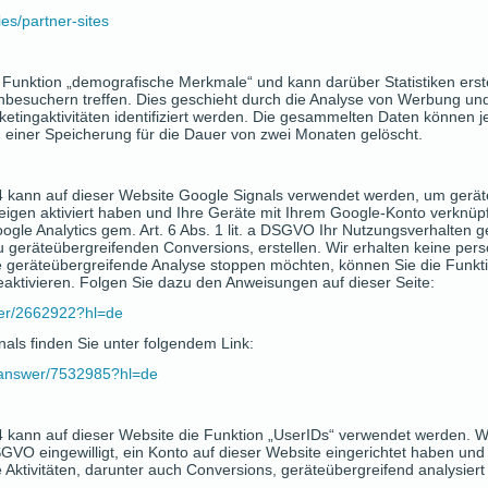
ies/partner-sites
le Funktion „demografische Merkmale“ und kann darüber Statistiken erste
nbesuchern treffen. Dies geschieht durch die Analyse von Werbung und 
etingaktivitäten identifiziert werden. Die gesammelten Daten können 
einer Speicherung für die Dauer von zwei Monaten gelöscht.
 4 kann auf dieser Website Google Signals verwendet werden, um geräte
eigen aktiviert haben und Ihre Geräte mit Ihrem Google-Konto verknüp
oogle Analytics gem. Art. 6 Abs. 1 lit. a DSGVO Ihr Nutzungsverhalten 
 geräteübergreifenden Conversions, erstellen. Wir erhalten keine p
ie geräteübergreifende Analyse stoppen möchten, können Sie die Funkti
aktivieren. Folgen Sie dazu den Anweisungen auf dieser Seite:
wer/2662922?hl=de
als finden Sie unter folgendem Link:
s/answer/7532985?hl=de
 4 kann auf dieser Website die Funktion „UserIDs“ verwendet werden. 
 DSGVO eingewilligt, ein Konto auf dieser Website eingerichtet haben un
Aktivitäten, darunter auch Conversions, geräteübergreifend analysiert