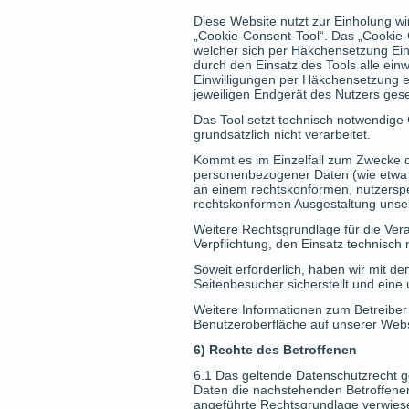
Diese Website nutzt zur Einholung wi
„Cookie-Consent-Tool“. Das „Cookie-C
welcher sich per Häkchensetzung Ein
durch den Einsatz des Tools alle ein
Einwilligungen per Häkchensetzung ert
jeweiligen Endgerät des Nutzers ges
Das Tool setzt technisch notwendig
grundsätzlich nicht verarbeitet.
Kommt es im Einzelfall zum Zwecke d
personenbezogener Daten (wie etwa de
an einem rechtskonformen, nutzerspe
rechtskonformen Ausgestaltung unsere
Weitere Rechtsgrundlage für die Verarb
Verpflichtung, den Einsatz technisch
Soweit erforderlich, haben wir mit d
Seitenbesucher sicherstellt und eine 
Weitere Informationen zum Betreiber
Benutzeroberfläche auf unserer Webs
6) Rechte des Betroffenen
6.1 Das geltende Datenschutzrecht g
Daten die nachstehenden Betroffenen
angeführte Rechtsgrundlage verwiese