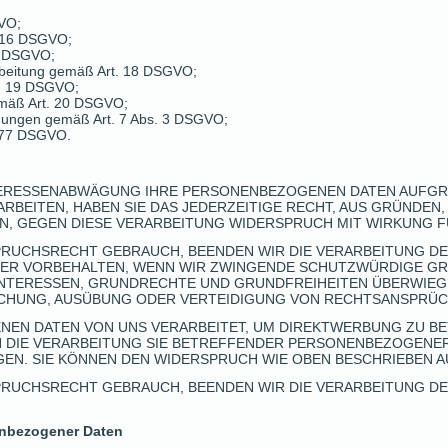
GVO;
. 16 DSGVO;
7 DSGVO;
rbeitung gemäß Art. 18 DSGVO;
t. 19 DSGVO;
emäß Art. 20 DSGVO;
lligungen gemäß Art. 7 Abs. 3 DSGVO;
 77 DSGVO.
NTERESSENABWÄGUNG IHRE PERSONENBEZOGENEN DATEN AUFG
BEITEN, HABEN SIE DAS JEDERZEITIGE RECHT, AUS GRÜNDEN, 
N, GEGEN DIESE VERARBEITUNG WIDERSPRUCH MIT WIRKUNG F
PRUCHSRECHT GEBRAUCH, BEENDEN WIR DIE VERARBEITUNG DE
BER VORBEHALTEN, WENN WIR ZWINGENDE SCHUTZWÜRDIGE GR
 INTERESSEN, GRUNDRECHTE UND GRUNDFREIHEITEN ÜBERWIEG
CHUNG, AUSÜBUNG ODER VERTEIDIGUNG VON RECHTSANSPRÜCH
N DATEN VON UNS VERARBEITET, UM DIREKTWERBUNG ZU BETR
 DIE VERARBEITUNG SIE BETREFFENDER PERSONENBEZOGENE
EN. SIE KÖNNEN DEN WIDERSPRUCH WIE OBEN BESCHRIEBEN A
PRUCHSRECHT GEBRAUCH, BEENDEN WIR DIE VERARBEITUNG D
enbezogener Daten