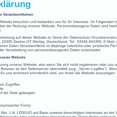
klärung
s Verantwortlichen
 Website besuchen und bedanken uns für Ihr Interesse. Im Folgenden 
ei der Nutzung unserer Website. Personenbezogene Daten sind hierbe
n.
erarbeitung auf dieser Website im Sinne der Datenschutz-Grundverordn
, 15306 Seelow OT Werbig, Deutschland, Tel.: 03346-844399, E-Mail: 
en Daten Verantwortliche ist diejenige natürliche oder juristische Per
 der Verarbeitung von personenbezogenen Daten entscheidet.
nserer Website
tzung unserer Website, also wenn Sie sich nicht registrieren oder uns a
r Browser an den Seitenserver übermittelt (sog. „Server-Logfiles“). We
 für uns technisch erforderlich sind, um Ihnen die Website anzuzeigen:
es Zugriffes
te
f die Seite gelangten
onymisierter Form)
 Abs. 1 lit. f DSGVO auf Basis unseres berechtigten Interesses an der 
Weitergabe oder anderweitige Verwendung der Daten findet nicht statt. 