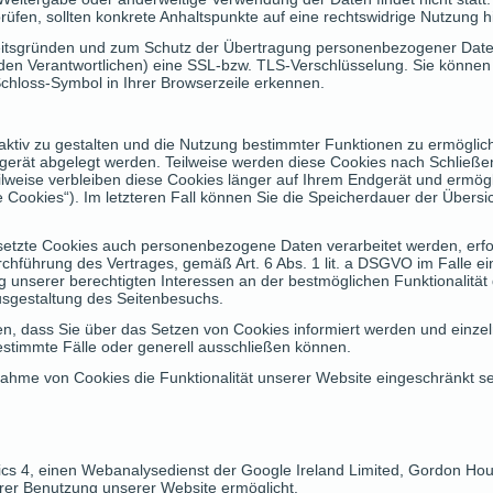
prüfen, sollten konkrete Anhaltspunkte auf eine rechtswidrige Nutzung 
eitsgründen und zum Schutz der Übertragung personenbezogener Daten 
 den Verantwortlichen) eine SSL-bzw. TLS-Verschlüsselung. Sie können
Schloss-Symbol in Ihrer Browserzeile erkennen.
ktiv zu gestalten und die Nutzung bestimmter Funktionen zu ermöglic
ndgerät abgelegt werden. Teilweise werden diese Cookies nach Schließ
eilweise verbleiben diese Cookies länger auf Ihrem Endgerät und ermö
te Cookies“). Im letzteren Fall können Sie die Speicherdauer der Übersi
setzte Cookies auch personenbezogene Daten verarbeitet werden, erfol
chführung des Vertrages, gemäß Art. 6 Abs. 1 lit. a DSGVO im Falle ein
ng unserer berechtigten Interessen an der bestmöglichen Funktionalität
usgestaltung des Seitenbesuchs.
len, dass Sie über das Setzen von Cookies informiert werden und ein
stimmte Fälle oder generell ausschließen können.
nahme von Cookies die Funktionalität unserer Website eingeschränkt se
ics 4, einen Webanalysedienst der Google Ireland Limited, Gordon Ho
Ihrer Benutzung unserer Website ermöglicht.