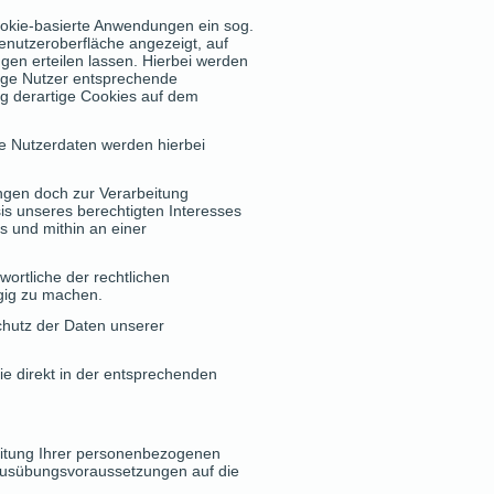
cookie-basierte Anwendungen ein sog.
Benutzeroberfläche angezeigt, auf
en erteilen lassen. Hierbei werden
lige Nutzer entsprechende
ung derartige Cookies auf dem
e Nutzerdaten werden hierbei
ngen doch zur Verarbeitung
is unseres berechtigten Interesses
s und mithin an einer
wortliche der rechtlichen
ngig zu machen.
chutz der Daten unserer
e direkt in der entsprechenden
eitung Ihrer personenbezogenen
 Ausübungsvoraussetzungen auf die