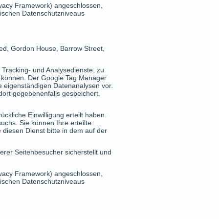
ivacy Framework) angeschlossen,
äischen Datenschutzniveaus
ted, Gordon House, Barrow Street,
Tracking- und Analysedienste, zu
zu können. Der Google Tag Manager
ne eigenständigen Datenanalysen vor.
dort gegebenenfalls gespeichert.
ckliche Einwilligung erteilt haben.
chs. Sie können Ihre erteilte
 diesen Dienst bitte in dem auf der
rer Seitenbesucher sicherstellt und
ivacy Framework) angeschlossen,
äischen Datenschutzniveaus