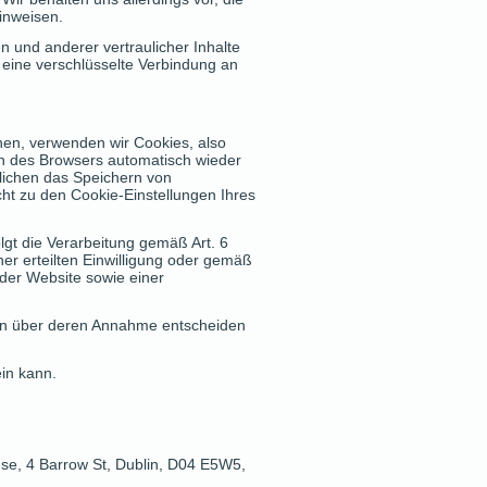
hinweisen.
und anderer vertraulicher Inhalte
 eine verschlüsselte Verbindung an
hen, verwenden wir Cookies, also
en des Browsers automatisch wieder
glichen das Speichern von
cht zu den Cookie-Einstellungen Ihres
gt die Verarbeitung gemäß Art. 6
er erteilten Einwilligung oder gemäß
 der Website sowie einer
zeln über deren Annahme entscheiden
in kann.
use, 4 Barrow St, Dublin, D04 E5W5,