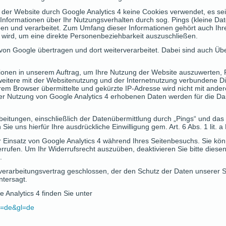
er Website durch Google Analytics 4 keine Cookies verwendet, es se
Informationen über Ihr Nutzungsverhalten durch sog. Pings (kleine Da
n und verarbeitet. Zum Umfang dieser Informationen gehört auch Ihre 
t wird, um eine direkte Personenbeziehbarkeit auszuschließen.
von Google übertragen und dort weiterverarbeitet. Dabei sind auch Üb
ionen in unserem Auftrag, um Ihre Nutzung der Website auszuwerten, R
itere mit der Websitenutzung und der Internetnutzung verbundene Die
em Browser übermittelte und gekürzte IP-Adresse wird nicht mit ande
 Nutzung von Google Analytics 4 erhobenen Daten werden für die Da
beitungen, einschließlich der Datenübermittlung durch „Pings“ und da
Sie uns hierfür Ihre ausdrückliche Einwilligung gem. Art. 6 Abs. 1 lit. 
r Einsatz von Google Analytics 4 während Ihres Seitenbesuchs. Sie könne
derrufen. Um Ihr Widerrufsrecht auszuüben, deaktivieren Sie bitte diese
.
verarbeitungsvertrag geschlossen, der den Schutz der Daten unserer Se
ntersagt.
 Analytics 4 finden Sie unter
hl=de&gl=de