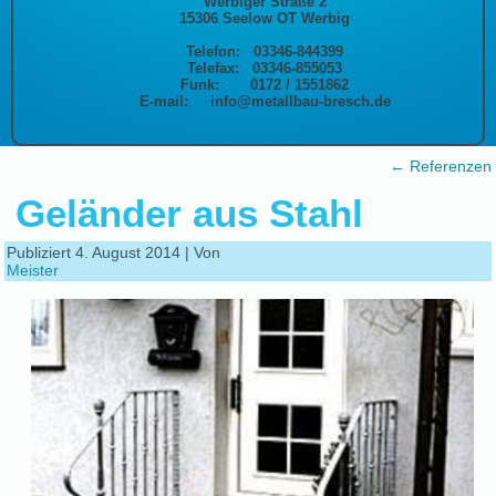
Werbiger Straße 2
15306 Seelow OT Werbig
Telefon: 03346-844399
Telefax: 03346-855053
Funk: 0172 / 1551862
E-mail: info@metallbau-bresch.de
←
Referenzen
Geländer aus Stahl
Publiziert
4. August 2014
|
Von
Meister