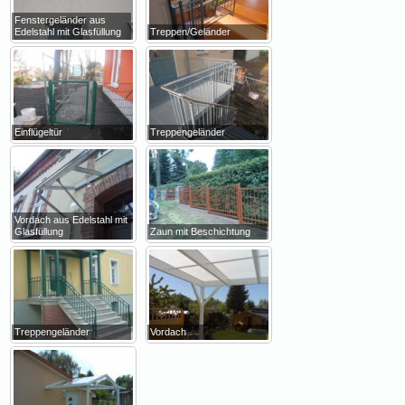
Fenstergeländer aus
Edelstahl mit Glasfüllung
Treppen/Geländer
Einflügeltür
Treppengeländer
Vordach aus Edelstahl mit
Glasfüllung
Zaun mit Beschichtung
Treppengeländer
Vordach