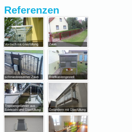
Referenzen
Vordach mit Glasfüllung
Zaun
schmiedeeiserner Zaun
Briefkastengestell
Treppengeländer aus
Edelstahl und Glasfüllung
Geländern mit Glasfüllung